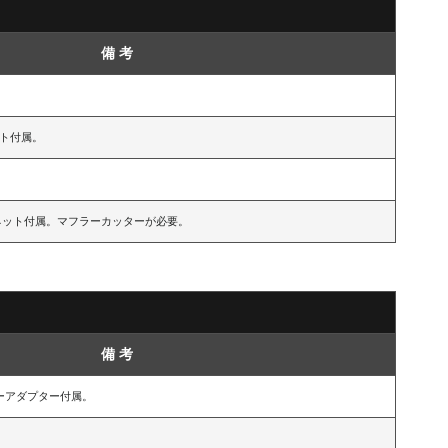
備 考
ネット付属。
0)、ネット付属。マフラーカッターが必要。
備 考
ーアダプター付属。