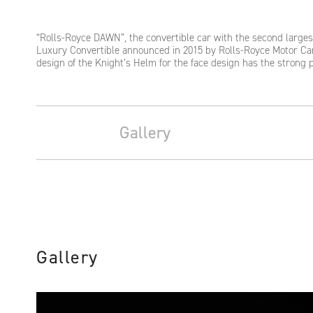
“Rolls-Royce DAWN”, the convertible car with the second larges
Luxury Convertible announced in 2015 by Rolls-Royce Motor Ca
design of the Knight’s Helm for the face design has the strong 
Gallery
Gallery