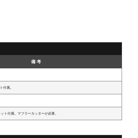
備 考
ネット付属。
0)、ネット付属。マフラーカッターが必要。