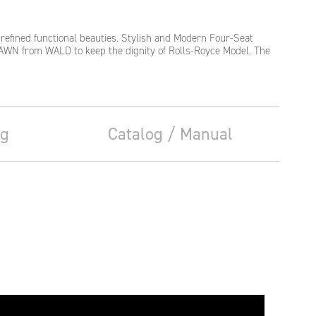
refined functional beauties. Stylish and Modern Four-Seat
AWN from WALD to keep the dignity of Rolls-Royce Model. The
ng
Catalog / Manual