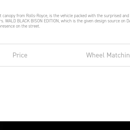
t canopy from Rolls-Royce, is the vehicle packed with the surprised and 
rs. WALD BLACK BISON EDITION, which is the given design source on D
presence on the street.
Price
Wheel Matchi