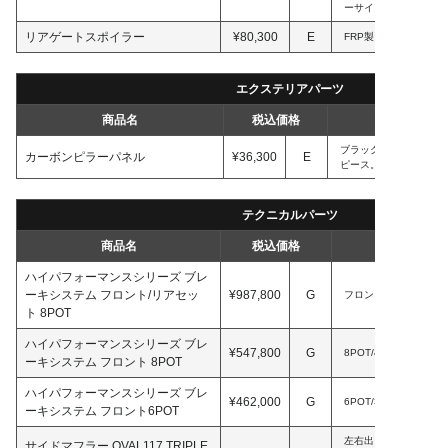
ーサイズのホイール装
リアゲートスポイラー
¥80,300
E
FRP製。
エクステリアパーツ
商品名
税込価格
ブラックカーボン/マッ
カーボンピラーパネル
¥36,300
E
ピース。BlanBallen製
テクニカルパーツ
商品名
税込価格
ハイパフォーマンスシリーズ ブレ
ーキシステム フロント/リアセッ
¥987,800
G
フロント8POT,リア8P
ト 8POT
ハイパフォーマンスシリーズ ブレ
¥547,800
G
8POT/405φ。
ーキシステム フロント 8POT
ハイパフォーマンスシリーズ ブレ
¥462,000
G
6POT/380φ。純正20i
ーキシステム フロント6POT
左右出し。片側3本出
サイドマフラー OVAL117 TRIPLE