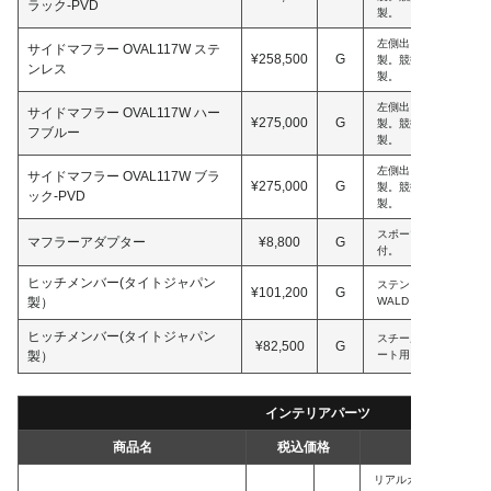
ラック-PVD
製。
左側出し。片側2本出
サイドマフラー OVAL117W ステ
¥258,500
G
製。競技用。車検非対応。D
ンレス
製。
左側出し。片側2本出
サイドマフラー OVAL117W ハー
¥275,000
G
製。競技用。車検非対応。D
フブルー
製。
左側出し。片側2本出
サイドマフラー OVAL117W ブラ
¥275,000
G
製。競技用。車検非対応。D
ック-PVD
製。
スポーツライン用。出
マフラーアダプター
¥8,800
G
付。
ヒッチメンバー(タイトジャパン
ステンレス製(SUS304
¥101,200
G
製）
WALDリアスカート用
ヒッチメンバー(タイトジャパン
スチール製。牽引力75
¥82,500
G
製）
ート用。
インテリアパーツ
商品名
税込価格
リアルカーボン施工。IN