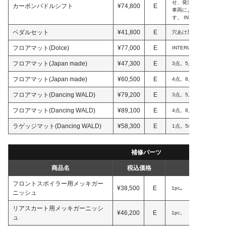
せ、発注の際には車体
カーボンパドルシフト
¥74,800
E
車両により適合する商
す。 INTERIART製。
ペダルセット
¥41,800
E
穴あけ加工必要。INTER
フロアマット(Dolce)
¥77,000
E
INTERIART製。
フロアマット(Japan made)
¥47,300
E
3点。5人乗り。INTERI
フロアマット(Japan made)
¥60,500
E
4点。8人乗り。INTERI
フロアマット(Dancing WALD)
¥79,200
E
3点。5人乗り。INTERI
フロアマット(Dancing WALD)
¥89,100
E
4点。8人乗り。INTERI
ラゲッジマット(Dancing WALD)
¥58,300
E
1点。5/8人乗り別設定。
補修パーツ
商品名
税込価格
フロントスポイラー用メッキガー
¥38,500
E
1pc｡
ニッシュ
リアスカート用メッキガーニッシ
¥46,200
E
1pc。
ュ