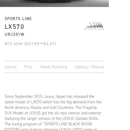
SPORTS LINE
LX570
URJ201W
M/C after (H27.09〜R4.01)
Gallery
Price
Wheel Matching
Catalog / Manual
Since September 2015, Lexus Japan has released the
latest model of LX570 which has the big demand from the
North America, Russia and Gulf Countries. The Flagship
SUV Model of LEXUS got the all new interior and exterior
featuring the larger version of the LEXUS Spindle Grille.
The tuning program of “SPORTS LINE BLACK BISON
EDITION” was given to previous LEXUS LX570 same as