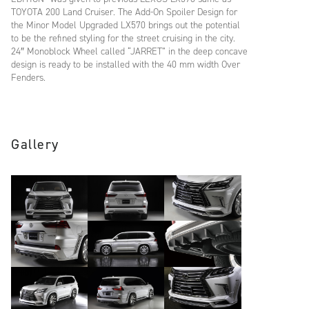
TOYOTA 200 Land Cruiser. The Add-On Spoiler Design for
the Minor Model Upgraded LX570 brings out the potential
to be the refined styling for the street cruising in the city.
24″ Monoblock Wheel called “JARRET” in the deep concave
design is ready to be installed with the 40 mm width Over
Fenders.
Gallery