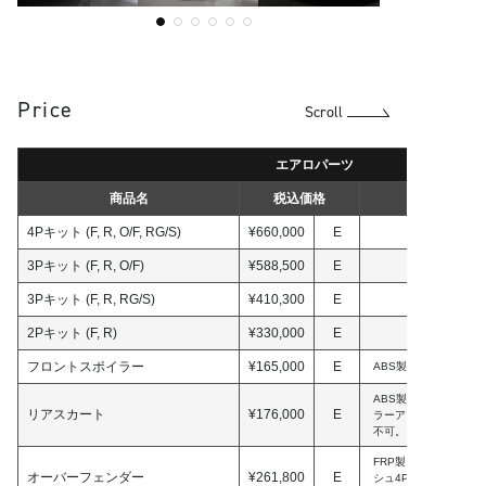
Price
Scroll
エアロパーツ
商品名
税込価格
4Pキット (F, R, O/F, RG/S)
¥660,000
E
3Pキット (F, R, O/F)
¥588,500
E
3Pキット (F, R, RG/S)
¥410,300
E
2Pキット (F, R)
¥330,000
E
フロントスポイラー
¥165,000
E
ABS製。メッキガー
ABS製。メッキガー
リアスカート
¥176,000
E
ラーアダプター必要。
不可。
FRP製。スポーツラ
オーバーフェンダー
¥261,800
E
シュ4P付属。片側45