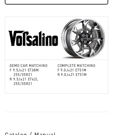
DEMO CAR MATCHING
COMPLETE MATCHING
F 9.5Jx21 ET38M
F 9.0Jx21 ET51M
255/35R21
R 9.0Jx21 ET51M
R 9.5Jx21 ET42L
255/35R21
Catalog / Manual