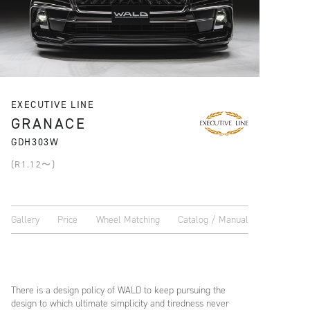
EXECUTIVE LINE
GRANACE
GDH303W
(R1.12〜)
Gallery
Price
Wheel Matching
Catalog / Manual
There is a design policy of WALD to keep pursuing the
design to which ultimate simplicity and tiredness never