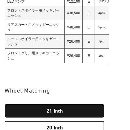
LEDランプ
¥12,100
E
リアスカート用。(LEDBL
フロントスポイラー用メッキガー
¥38,500
E
4pcs。
ニッシュ
リアスカート用メッキガーニッシ
¥48,400
E
5pcs。
ュ
ルーフスポイラー用メッキガーニ
¥26,400
E
1pc。
ッシュ
フロントグリル用メッキガーニッ
¥26,400
E
1pc。
シュ
Wheel Matching
21 Inch
20 Inch