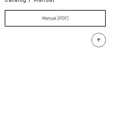
Manual (PDF)
Back to list
CAR RANGE
WHEELS
INTERIOR
TECHNICAL
CAR ACCESSORY
OFFICIAL GOODS
OWNER'S GALLERY