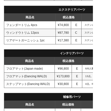
エクステリアパーツ
商品名
税込価格
フェンダートリム 4pcs
¥74,800
E
ステンレス製。4ピース。Bl
ウィンドウトリム 12pcs
¥87,780
C
ステンレス製。12ピース。B
リアゲートガーニッシュ 1pc
¥17,380
E
ステンレス製。1ピース。Bl
インテリアパーツ
商品名
税込価格
フロアマット(Japan made)
¥96,800
E
6/8人乗り別設定。INT
フロアマット(Dancing WALD)
¥173,800
E
13点。6/8人乗り別設定
ステップマット(Dancing WALD)
¥30,800
E
4点。INTERIART製。
補修用パーツ
商品名
税込価格