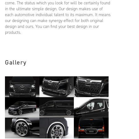
come. The status which you look for will be certainly found
in the ultimate simple design. Our design makes use of
each automotive individual talent to its maximum. It means
our designing can make synergy effect for both original
design and ours. You can find your best design in our
products.
Gallery