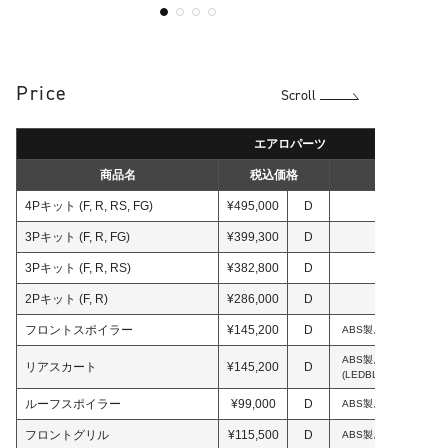
Price
Scroll
エアロパーツ
商品名
税込価格
4Pキット (F, R, RS, FG)
¥495,000
D
3Pキット (F, R, FG)
¥399,300
D
3Pキット (F, R, RS)
¥382,800
D
2Pキット (F, R)
¥286,000
D
フロントスポイラー
¥145,200
D
ABS製。メッキガーニ
ABS製。メッキガーニ
リアスカート
¥145,200
D
(LEDBLG1780)&
ルーフスポイラー
¥99,000
D
ABS製。メッキガーニ
フロントグリル
¥115,500
D
ABS製。素地。メッキ